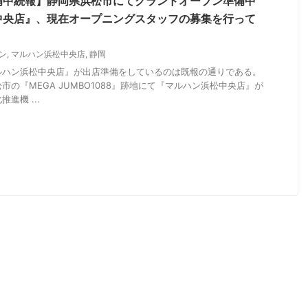
備中続報】静岡県浜松市にてグランドオープン準備中
中央店』、現在オープニングスタッフの募集を行って
ン
,
マルハン浜松中央店
,
静岡
ルハン浜松中央店』が出店準備をしているのは既報の通りである。
の『MEGA JUMBO1088』跡地にて『マルハン浜松中央店』が
進機 ...