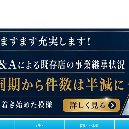
コラム
閉店・休業