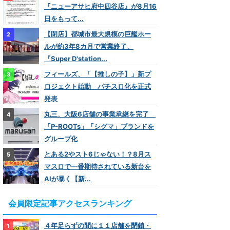
『ニューアサヒ府中四谷店』が8月16
日をもって...
【閉店】都城市最大規模の巨艦ホー
ルが約3年8カ月で営業終了、
『Super D'station...
フィールズ、「【推しの子】」新プ
ロジェクト始動 パチスロ化を正式
発表
丸三、大阪6店舗の事業承継を完了
「P-ROOTs」「シグマ」ブランドを
グループ化
とある2やスト6じゃない！？8月ス
マスロで一番期待されている新台を
AIが暴く【新...
会員限定記事アクセスランキング
４年足らずの間に１１店舗を閉鎖・