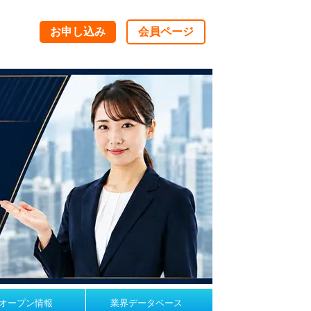
お申し込み
会員ページ
オープン情報
業界データベース