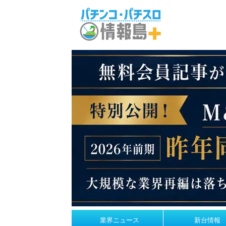
業界ニュース
新台情報