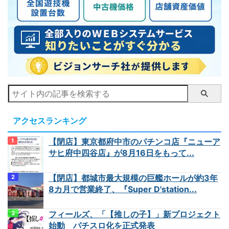
アクセスランキング
【閉店】東京都府中市のパチンコ店『ニューア
サヒ府中四谷店』が8月16日をもって...
【閉店】都城市最大規模の巨艦ホールが約3年
8カ月で営業終了、『Super D'station...
フィールズ、「【推しの子】」新プロジェクト
始動 パチスロ化を正式発表