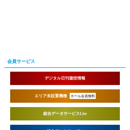
会員サービス
デジタル日刊遊技情報
エリア未設置機種
ホール会員無料
総合データサービスLite