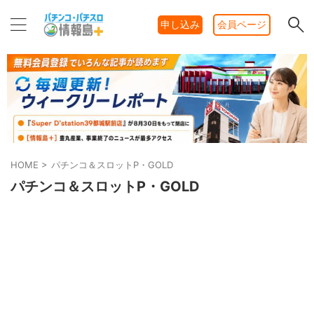
申し込み
会員ページ
HOME
>
パチンコ＆スロットP・GOLD
パチンコ＆スロットP・GOLD