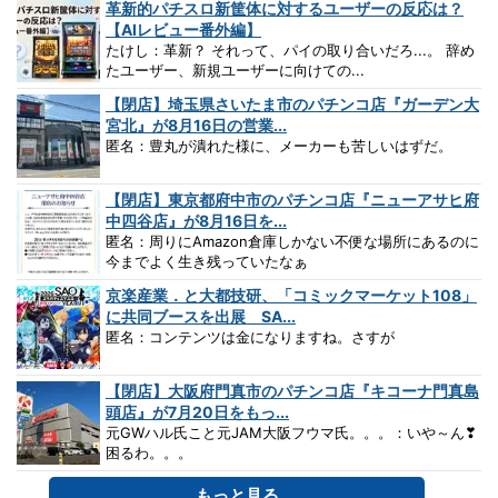
革新的パチスロ新筐体に対するユーザーの反応は？
【AIレビュー番外編】
たけし：革新？ それって、パイの取り合いだろ...。 辞め
たユーザー、新規ユーザーに向けての...
【閉店】埼玉県さいたま市のパチンコ店『ガーデン大
宮北』が8月16日の営業...
匿名：豊丸が潰れた様に、メーカーも苦しいはずだ。
【閉店】東京都府中市のパチンコ店『ニューアサヒ府
中四谷店』が8月16日を...
匿名：周りにAmazon倉庫しかない不便な場所にあるのに
今までよく生き残っていたなぁ
京楽産業．と大都技研、「コミックマーケット108」
に共同ブースを出展 SA...
匿名：コンテンツは金になりますね。さすが
【閉店】大阪府門真市のパチンコ店『キコーナ門真島
頭店』が7月20日をもっ...
元GWハル氏こと元JAM大阪フウマ氏。。。：いや～ん❣
困るわ。。。
もっと見る