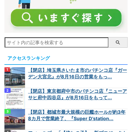
アクセスランキング
【閉店】埼玉県さいたま市のパチンコ店『ガー
デン大宮北』が8月16日の営業をもっ...
【閉店】東京都府中市のパチンコ店『ニューア
サヒ府中四谷店』が8月16日をもって...
【閉店】都城市最大規模の巨艦ホールが約3年
8カ月で営業終了、『Super D'station...