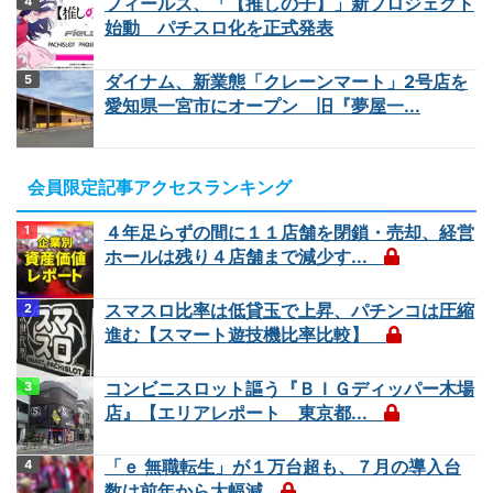
フィールズ、「【推しの子】」新プロジェクト
始動 パチスロ化を正式発表
ダイナム、新業態「クレーンマート」2号店を
愛知県一宮市にオープン 旧『夢屋一...
会員限定記事アクセスランキング
４年足らずの間に１１店舗を閉鎖・売却、経営
ホールは残り４店舗まで減少す...
スマスロ比率は低貸玉で上昇、パチンコは圧縮
進む【スマート遊技機比率比較】
コンビニスロット謳う『ＢＩＧディッパー木場
店』【エリアレポート 東京都...
「ｅ 無職転生」が１万台超も、７月の導入台
数は前年から大幅減