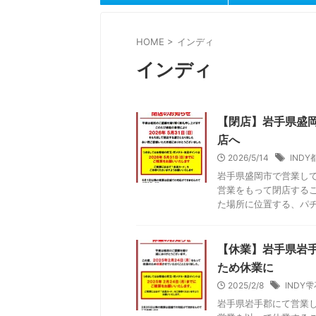
HOME
>
インディ
インディ
【閉店】岩手県盛岡
店へ
2026/5/14
INDY
岩手県盛岡市で営業して
営業をもって閉店するこ
た場所に位置する、パチン
【休業】岩手県岩手
ため休業に
2025/2/8
INDY
岩手県岩手郡にて営業し