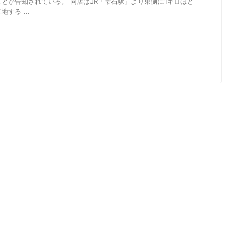
とが告知されている。 同店はJR「雫石駅」より東側に1キロほど
する ...