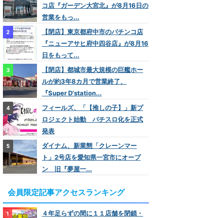
コ店『ガーデン大宮北』が8月16日の
営業をもっ...
【閉店】東京都府中市のパチンコ店
『ニューアサヒ府中四谷店』が8月16
日をもって...
【閉店】都城市最大規模の巨艦ホー
ルが約3年8カ月で営業終了、
『Super D'station...
フィールズ、「【推しの子】」新プ
ロジェクト始動 パチスロ化を正式
発表
ダイナム、新業態「クレーンマー
ト」2号店を愛知県一宮市にオープ
ン 旧『夢屋一...
会員限定記事アクセスランキング
４年足らずの間に１１店舗を閉鎖・