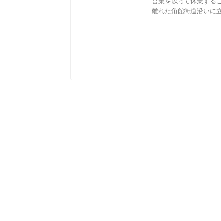
営業を以って休業するこ
離れた角館街道沿いに立地