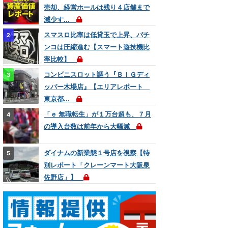
売却、経営ホールは残り４店舗まで
減少す...
スマスロ比率は低貸玉で上昇、パチ
ンコは圧縮進む【スマート遊技機比
率比較】
コンビニスロット謳う『ＢＩＧディ
ッパー木場店』【エリアレポート
東京都...
「ｅ 無職転生」が１万台超も、７月
の導入台数は前年から大幅減
ダイナムの新業態１号店を視察【特
別レポート「クレーンマート大阪泉
佐野店」】