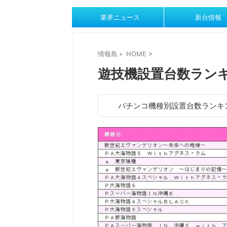
業界ニュース
新台情報
情報島＋ HOME
>
遊技機設置台数ラン
パチンコ機種別設置台数ランキ