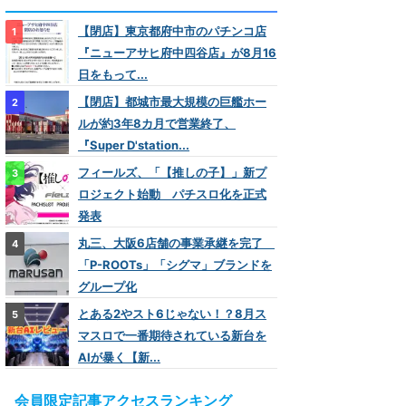
【閉店】東京都府中市のパチンコ店
『ニューアサヒ府中四谷店』が8月16
日をもって...
【閉店】都城市最大規模の巨艦ホー
ルが約3年8カ月で営業終了、
『Super D'station...
フィールズ、「【推しの子】」新プ
ロジェクト始動 パチスロ化を正式
発表
丸三、大阪6店舗の事業承継を完了
「P-ROOTs」「シグマ」ブランドを
グループ化
とある2やスト6じゃない！？8月ス
マスロで一番期待されている新台を
AIが暴く【新...
会員限定記事アクセスランキング