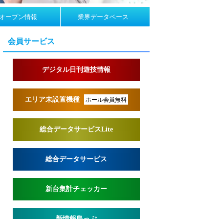
オープン情報
業界データベース
会員サービス
デジタル日刊遊技情報
エリア未設置機種
ホール会員無料
総合データサービスLite
総合データサービス
新台集計チェッカー
新情報島っぷ