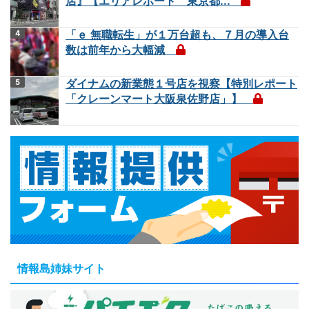
店』【エリアレポート 東京都...
「ｅ 無職転生」が１万台超も、７月の導入台
数は前年から大幅減
ダイナムの新業態１号店を視察【特別レポート
「クレーンマート大阪泉佐野店」】
情報島姉妹サイト