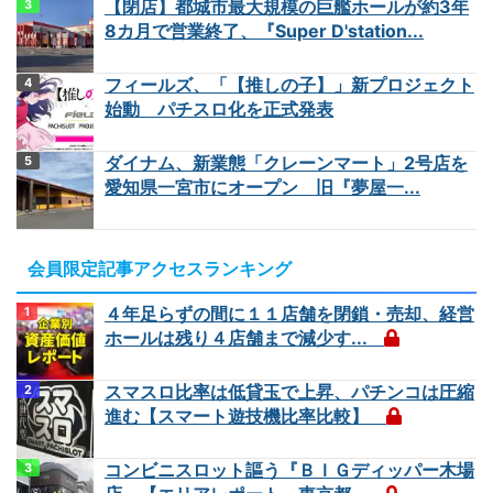
【閉店】都城市最大規模の巨艦ホールが約3年
8カ月で営業終了、『Super D'station...
フィールズ、「【推しの子】」新プロジェクト
始動 パチスロ化を正式発表
ダイナム、新業態「クレーンマート」2号店を
愛知県一宮市にオープン 旧『夢屋一...
会員限定記事アクセスランキング
４年足らずの間に１１店舗を閉鎖・売却、経営
ホールは残り４店舗まで減少す...
スマスロ比率は低貸玉で上昇、パチンコは圧縮
進む【スマート遊技機比率比較】
コンビニスロット謳う『ＢＩＧディッパー木場