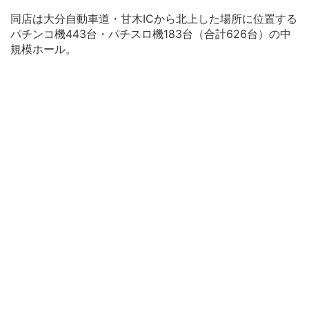
同店は大分自動車道・甘木ICから北上した場所に位置する
パチンコ機443台・パチスロ機183台（合計626台）の中
規模ホール。