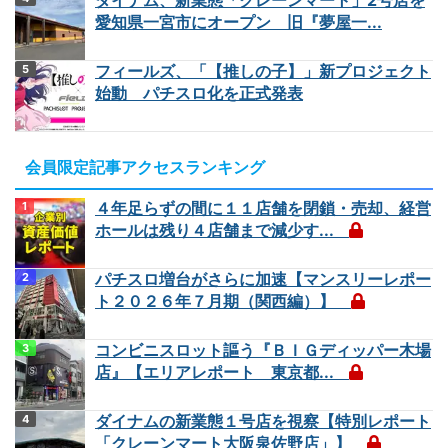
愛知県一宮市にオープン 旧『夢屋一...
フィールズ、「【推しの子】」新プロジェクト
始動 パチスロ化を正式発表
会員限定記事アクセスランキング
４年足らずの間に１１店舗を閉鎖・売却、経営
ホールは残り４店舗まで減少す...
パチスロ増台がさらに加速【マンスリーレポー
ト２０２６年７月期（関西編）】
コンビニスロット謳う『ＢＩＧディッパー木場
店』【エリアレポート 東京都...
ダイナムの新業態１号店を視察【特別レポート
「クレーンマート大阪泉佐野店」】