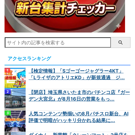
アクセスランキング
【検定情報】「Sゴーゴージャグラー4KT」
「LライザのアトリエKD」が新規通過 ジ...
【閉店】埼玉県さいたま市のパチンコ店『ガー
デン大宮北』が8月16日の営業をもっ...
人気コンテンツ勢揃いの8月パチスロ新台、AI
評価で明暗がハッキリ分かれる結果に...
ダイナム、新業態「クレーンマート」2号店を