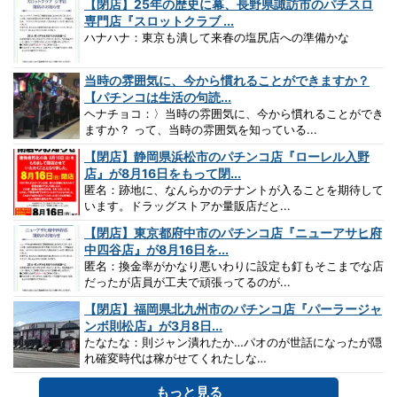
【閉店】25年の歴史に幕、長野県諏訪市のパチスロ
専門店『スロットクラブ ...
ハナハナ：東京も潰して来春の塩尻店への準備かな
当時の雰囲気に、今から慣れることができますか？
【パチンコは生活の句読...
ヘナチョコ：〉当時の雰囲気に、今から慣れることができ
ますか？ って、当時の雰囲気を知っている...
【閉店】静岡県浜松市のパチンコ店『ローレル入野
店』が8月16日をもって閉...
匿名：跡地に、なんらかのテナントが入ることを期待して
います。ドラッグストアか量販店だと...
【閉店】東京都府中市のパチンコ店『ニューアサヒ府
中四谷店』が8月16日を...
匿名：換金率がかなり悪いわりに設定も釘もそこまでな店
だったが店員が工夫で頑張ってるのが...
【閉店】福岡県北九州市のパチンコ店『パーラージャ
ンボ則松店』が3月8日...
たなたな：則ジャン潰れたか…パオのが世話になったが隠
れ確変時代は稼がせてくれたしな…
もっと見る