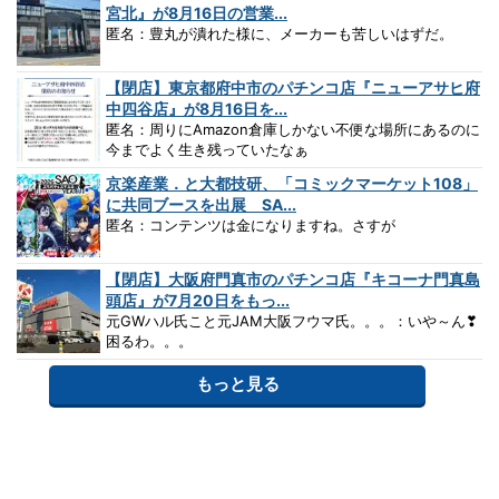
宮北』が8月16日の営業...
匿名：豊丸が潰れた様に、メーカーも苦しいはずだ。
【閉店】東京都府中市のパチンコ店『ニューアサヒ府
中四谷店』が8月16日を...
匿名：周りにAmazon倉庫しかない不便な場所にあるのに
今までよく生き残っていたなぁ
京楽産業．と大都技研、「コミックマーケット108」
に共同ブースを出展 SA...
匿名：コンテンツは金になりますね。さすが
【閉店】大阪府門真市のパチンコ店『キコーナ門真島
頭店』が7月20日をもっ...
元GWハル氏こと元JAM大阪フウマ氏。。。：いや～ん❣
困るわ。。。
もっと見る