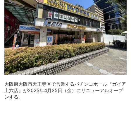
大阪府大阪市天王寺区で営業するパチンコホール『ガイア
上六店』が2025年4月25日（金）にリニューアルオープ
ンする。