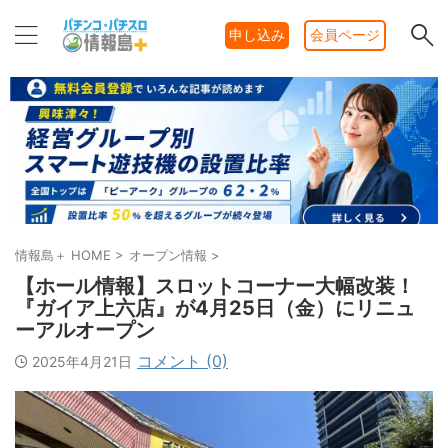
申し込み
会員ページ
情報島＋ HOME
>
オープン情報
>
【ホール情報】スロットコーナー大幅改装！
『ガイア上六店』が4月25日（金）にリニュ
ーアルオープン
コメント (0)
2025年4月21日