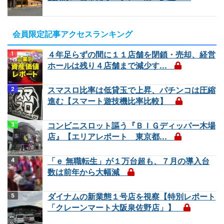
会員限定記事アクセスランキング
４年足らずの間に１１店舗を閉鎖・売却、経営
ホールは残り４店舗まで減少す...
スマスロ比率は低貸玉で上昇、パチンコは圧縮
進む【スマート遊技機比率比較】
コンビニスロット謳う『ＢＩＧディッパー木場
店』【エリアレポート 東京都...
「ｅ 無職転生」が１万台超も、７月の導入台
数は前年から大幅減
ダイナムの新業態１号店を視察【特別レポート
「クレーンマート大阪泉佐野店」】