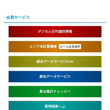
会員サービス
デジタル日刊遊技情報
エリア未設置機種
ホール会員無料
総合データサービスLite
総合データサービス
新台集計チェッカー
新情報島っぷ