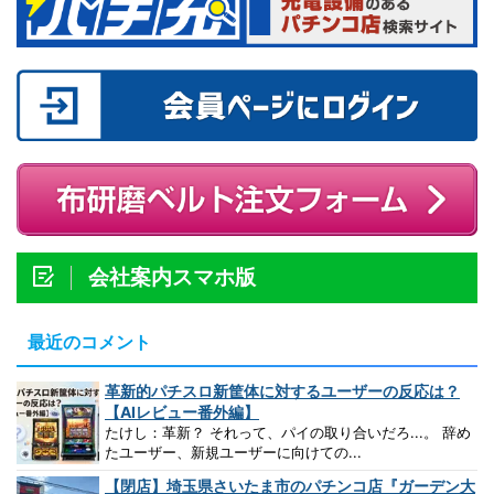
会社案内スマホ版
最近のコメント
革新的パチスロ新筐体に対するユーザーの反応は？
【AIレビュー番外編】
たけし：革新？ それって、パイの取り合いだろ...。 辞め
たユーザー、新規ユーザーに向けての...
【閉店】埼玉県さいたま市のパチンコ店『ガーデン大