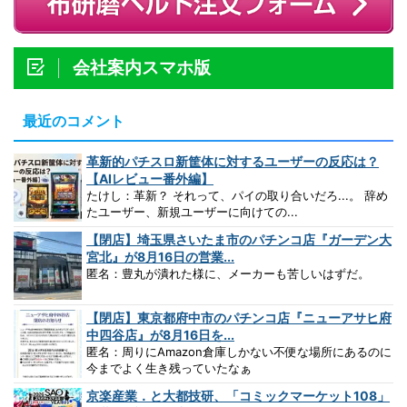
会社案内スマホ版
最近のコメント
革新的パチスロ新筐体に対するユーザーの反応は？
【AIレビュー番外編】
たけし：革新？ それって、パイの取り合いだろ...。 辞め
たユーザー、新規ユーザーに向けての...
【閉店】埼玉県さいたま市のパチンコ店『ガーデン大
宮北』が8月16日の営業...
匿名：豊丸が潰れた様に、メーカーも苦しいはずだ。
【閉店】東京都府中市のパチンコ店『ニューアサヒ府
中四谷店』が8月16日を...
匿名：周りにAmazon倉庫しかない不便な場所にあるのに
今までよく生き残っていたなぁ
京楽産業．と大都技研、「コミックマーケット108」