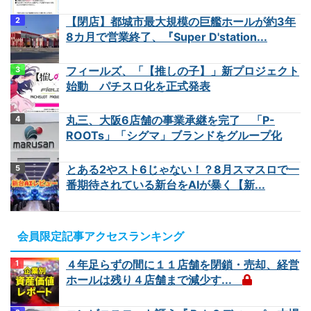
【閉店】都城市最大規模の巨艦ホールが約3年
8カ月で営業終了、『Super D'station...
フィールズ、「【推しの子】」新プロジェクト
始動 パチスロ化を正式発表
丸三、大阪6店舗の事業承継を完了 「P-
ROOTs」「シグマ」ブランドをグループ化
とある2やスト6じゃない！？8月スマスロで一
番期待されている新台をAIが暴く【新...
会員限定記事アクセスランキング
４年足らずの間に１１店舗を閉鎖・売却、経営
ホールは残り４店舗まで減少す...