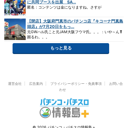
に共同ブースを出展 SA...
匿名：コンテンツは金になりますね。さすが
【閉店】大阪府門真市のパチンコ店『キコーナ門真島
頭店』が7月20日をもっ...
元GWハル氏こと元JAM大阪フウマ氏。。。：いや～ん❣
困るわ。。。
もっと見る
運営会社
広告案内
プライバシーポリシー・免責事項
お問い合
わせ
© 2026 パチンコ・パチスロ情報島＋