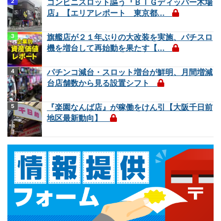
コンビニスロット謳う『ＢＩＧディッパー木場
店』【エリアレポート 東京都...
旗艦店が２１年ぶりの大改装を実施、パチスロ
機を増台して再始動を果たす【...
パチンコ減台・スロット増台が鮮明、月間増減
台店舗数から見る設置シフト
『楽園なんば店』が稼働をけん引【大阪千日前
地区最新動向】