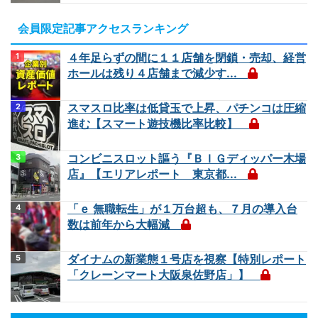
会員限定記事アクセスランキング
４年足らずの間に１１店舗を閉鎖・売却、経営
ホールは残り４店舗まで減少す...
スマスロ比率は低貸玉で上昇、パチンコは圧縮
進む【スマート遊技機比率比較】
コンビニスロット謳う『ＢＩＧディッパー木場
店』【エリアレポート 東京都...
「ｅ 無職転生」が１万台超も、７月の導入台
数は前年から大幅減
ダイナムの新業態１号店を視察【特別レポート
「クレーンマート大阪泉佐野店」】