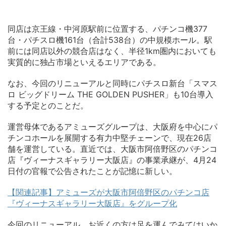
同店は京王線・中河原駅前に位置する、パチンコ機377
台・パチスロ機161台（合計538台）の中規模ホール。駅
前には同店以外の競合店はなく、半径1km圏内においても
実質的に独占市場といえるエリアである。
なお、今回のリニューアルと同時にパチスロ新台「スマス
ロ ビッグドリーム THE GOLDEN PUSHER」も10台導入
する予定とのことだ。
運営母体であるアミューズグループは、大阪府を中心にパ
チンコホールを展開する有力中堅チェーンで、現在26店
舗を運営している。直近では、大阪市阿倍野区のパチンコ
店『ヴィーナスギャラリー大阪店』の事業承継が、4月24
日付の官報で公告されたことが記憶に新しい。
【関連記事】アミューズが大阪市阿倍野区のパチンコ店
『ヴィーナスギャラリー大阪店』をグループ化
今回のリニューアル、お近くの方は足を運んでみてはいか