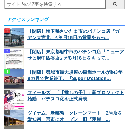
アクセスランキング
【閉店】埼玉県さいたま市のパチンコ店『ガー
デン大宮北』が8月16日の営業をもっ...
【閉店】東京都府中市のパチンコ店『ニューア
サヒ府中四谷店』が8月16日をもって...
【閉店】都城市最大規模の巨艦ホールが約3年
8カ月で営業終了、『Super D'station...
フィールズ、「【推しの子】」新プロジェクト
始動 パチスロ化を正式発表
ダイナム、新業態「クレーンマート」2号店を
愛知県一宮市にオープン 旧『夢屋一...