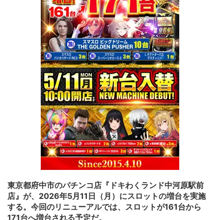
東京都府中市のパチンコ店『ドキわくランド中河原駅前
店』が、2026年5月11日（月）にスロットの増台を実施
する。今回のリニューアルでは、スロットが161台から
171台へ増台される予定だ。