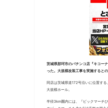
茨城県那珂市のパチンコ店『キコーナ
った。大規模改装工事を実施するとの
同店は茨城県道172号沿いに位置する、
大規模ホール。
半径3km圏内には、『ビックマーチ