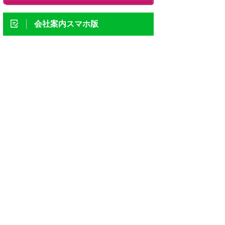
会社案内スマホ版