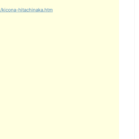
i/kicona-hitachinaka.htm