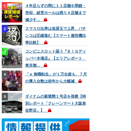
４年足らずの間に１１店舗を閉鎖・
売却、経営ホールは残り４店舗まで
減少す...
スマスロ比率は低貸玉で上昇、パチ
ンコは圧縮進む【スマート遊技機比
率比較】
コンビニスロット謳う『ＢＩＧディ
ッパー木場店』【エリアレポート
東京都...
「ｅ 無職転生」が１万台超も、７月
の導入台数は前年から大幅減
ダイナムの新業態１号店を視察【特
別レポート「クレーンマート大阪泉
佐野店」】