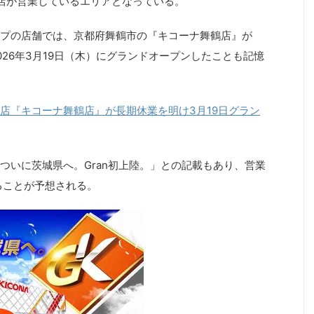
店が営業しているエリアとなっている。
プの店舗では、京都府舞鶴市の『キコーナ舞鶴店』が
2026年3月19日（木）にグランドオープンしたことも記憶
店『キコーナ舞鶴店』が長期休業を明け3月19日グラン
は「ついに茨城県へ。Gran初上陸。」との記載もあり、営業
ることが予想される。