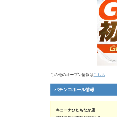
この他のオープン情報は
こちら
パチンコホール情報
キコーナひたちなか店