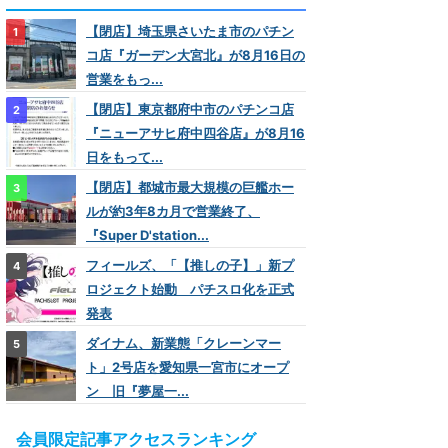
【閉店】埼玉県さいたま市のパチン
コ店『ガーデン大宮北』が8月16日の
営業をもっ...
【閉店】東京都府中市のパチンコ店
『ニューアサヒ府中四谷店』が8月16
日をもって...
【閉店】都城市最大規模の巨艦ホー
ルが約3年8カ月で営業終了、
『Super D'station...
フィールズ、「【推しの子】」新プ
ロジェクト始動 パチスロ化を正式
発表
ダイナム、新業態「クレーンマー
ト」2号店を愛知県一宮市にオープ
ン 旧『夢屋一...
会員限定記事アクセスランキング