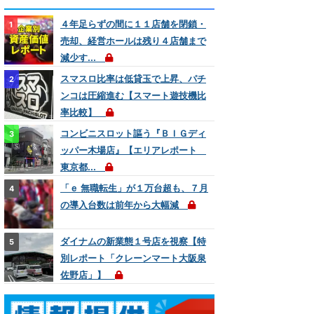
４年足らずの間に１１店舗を閉鎖・
売却、経営ホールは残り４店舗まで
減少す...
スマスロ比率は低貸玉で上昇、パチ
ンコは圧縮進む【スマート遊技機比
率比較】
コンビニスロット謳う『ＢＩＧディ
ッパー木場店』【エリアレポート
東京都...
「ｅ 無職転生」が１万台超も、７月
の導入台数は前年から大幅減
ダイナムの新業態１号店を視察【特
別レポート「クレーンマート大阪泉
佐野店」】