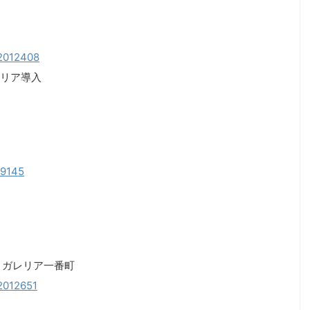
52012408
リア導入
79145
7 ガレリア一番町
52012651