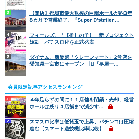
【閉店】都城市最大規模の巨艦ホールが約3年
8カ月で営業終了、『Super D'station...
フィールズ、「【推しの子】」新プロジェクト
始動 パチスロ化を正式発表
ダイナム、新業態「クレーンマート」2号店を
愛知県一宮市にオープン 旧『夢屋一...
会員限定記事アクセスランキング
４年足らずの間に１１店舗を閉鎖・売却、経営
ホールは残り４店舗まで減少す...
スマスロ比率は低貸玉で上昇、パチンコは圧縮
進む【スマート遊技機比率比較】