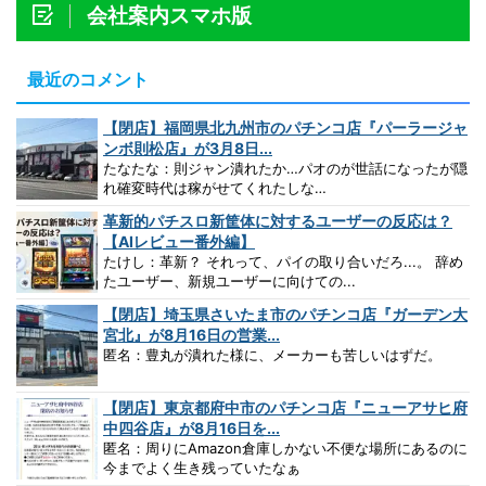
会社案内スマホ版
最近のコメント
【閉店】福岡県北九州市のパチンコ店『パーラージャ
ンボ則松店』が3月8日...
たなたな：則ジャン潰れたか…パオのが世話になったが隠
れ確変時代は稼がせてくれたしな…
革新的パチスロ新筐体に対するユーザーの反応は？
【AIレビュー番外編】
たけし：革新？ それって、パイの取り合いだろ...。 辞め
たユーザー、新規ユーザーに向けての...
【閉店】埼玉県さいたま市のパチンコ店『ガーデン大
宮北』が8月16日の営業...
匿名：豊丸が潰れた様に、メーカーも苦しいはずだ。
【閉店】東京都府中市のパチンコ店『ニューアサヒ府
中四谷店』が8月16日を...
匿名：周りにAmazon倉庫しかない不便な場所にあるのに
今までよく生き残っていたなぁ