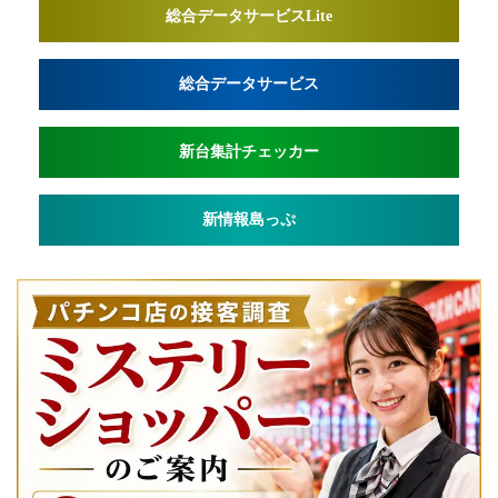
総合データサービスLite
総合データサービス
新台集計チェッカー
新情報島っぷ