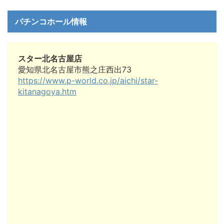
パチンコホール情報
スター北名古屋店
愛知県北名古屋市熊之庄西出73
https://www.p-world.co.jp/aichi/star-
kitanagoya.htm