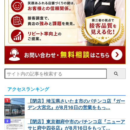
アクセスランキング
【閉店】埼玉県さいたま市のパチンコ店『ガー
デン大宮北』が8月16日の営業をもっ...
【閉店】東京都府中市のパチンコ店『ニューア
サヒ府中四谷店』が8月16日をもって...