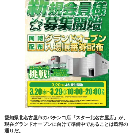
愛知県北名古屋市のパチンコ店『スター北名古屋店』が、
現在グランドオープンに向けて準備中であることは既報の
通りだ。