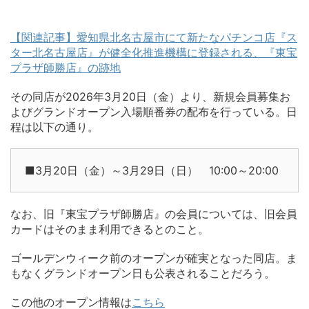
【関連記事】愛知県北名古屋市にて新たなパチンコ店『ス
ター北名古屋店』が健全化推進機構に登録される、『東宝
プラザ師勝店』の跡地
その同店が2026年3月20日（金）より、新規会員募集お
よびグランドオープン入場順番券の配布を行っている。日
程は以下の通り。
■3月20日（金）～3月29日（日） 10:00～20:00
なお、旧『東宝プラザ師勝店』の会員については、旧会員
カードはそのまま利用できるとのこと。
ゴールデンウィーク前のオープンが確実となった同店。ま
もなくグランドオープン日も公表されることだろう。
この他のオープン情報は
こちら