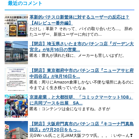
最近のコメント
革新的パチスロ新筐体に対するユーザーの反応は？
【AIレビュー番外編】
たけし：革新？ それって、パイの取り合いだろ...。 辞め
たユーザー、新規ユーザーに向けての...
【閉店】埼玉県さいたま市のパチンコ店『ガーデン大
宮北』が8月16日の営業...
匿名：豊丸が潰れた様に、メーカーも苦しいはずだ。
【閉店】東京都府中市のパチンコ店『ニューアサヒ府
中四谷店』が8月16日を...
匿名：周りにAmazon倉庫しかない不便な場所にあるのに
今までよく生き残っていたなぁ
京楽産業．と大都技研、「コミックマーケット108」
に共同ブースを出展 SA...
匿名：コンテンツは金になりますね。さすが
【閉店】大阪府門真市のパチンコ店『キコーナ門真島
頭店』が7月20日をもっ...
元GWハル氏こと元JAM大阪フウマ氏。。。：いや～ん❣