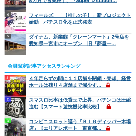
8カ月で営業終了、『Super D'station...
フィールズ、「【推しの子】」新プロジェクト
始動 パチスロ化を正式発表
ダイナム、新業態「クレーンマート」2号店を
愛知県一宮市にオープン 旧『夢屋一...
会員限定記事アクセスランキング
４年足らずの間に１１店舗を閉鎖・売却、経営
ホールは残り４店舗まで減少す...
スマスロ比率は低貸玉で上昇、パチンコは圧縮
進む【スマート遊技機比率比較】
コンビニスロット謳う『ＢＩＧディッパー木場
店』【エリアレポート 東京都...