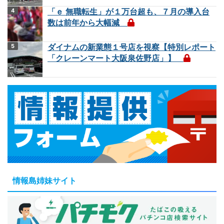
「ｅ 無職転生」が１万台超も、７月の導入台
数は前年から大幅減
ダイナムの新業態１号店を視察【特別レポート
「クレーンマート大阪泉佐野店」】
情報島姉妹サイト