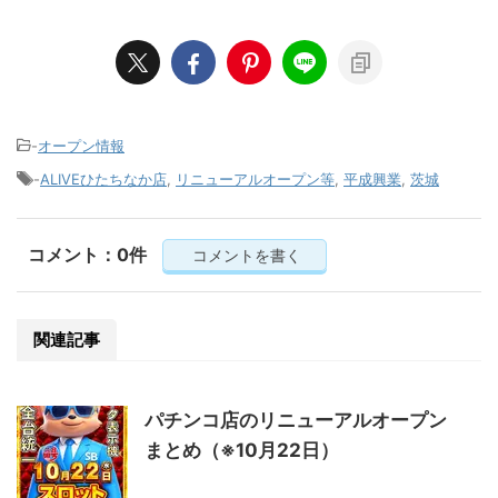
-
オープン情報
-
ALIVEひたちなか店
,
リニューアルオープン等
,
平成興業
,
茨城
コメント：0件
コメントを書く
関連記事
パチンコ店のリニューアルオープン
まとめ（※10月22日）