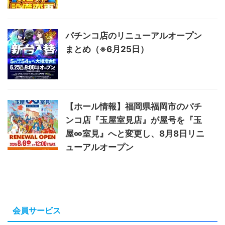
パチンコ店のリニューアルオープン
まとめ（※6月25日）
【ホール情報】福岡県福岡市のパチ
ンコ店『玉屋室見店』が屋号を『玉
屋∞室見』へと変更し、8月8日リニ
ューアルオープン
会員サービス