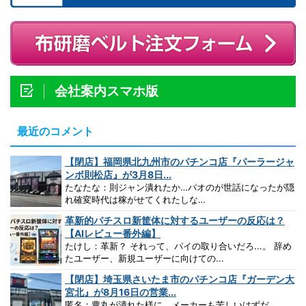
会社案内スマホ版
最近のコメント
【閉店】福岡県北九州市のパチンコ店『パーラージャ
ンボ則松店』が3月8日...
たなたな：則ジャン潰れたか…パオのが世話になったが隠
れ確変時代は稼がせてくれたしな…
革新的パチスロ新筐体に対するユーザーの反応は？
【AIレビュー番外編】
たけし：革新？ それって、パイの取り合いだろ...。 辞め
たユーザー、新規ユーザーに向けての...
【閉店】埼玉県さいたま市のパチンコ店『ガーデン大
宮北』が8月16日の営業...
匿名：豊丸が潰れた様に、メーカーも苦しいはずだ。