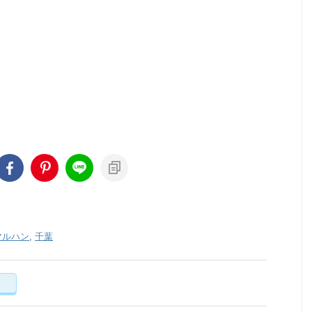
マルハン
,
千葉
く