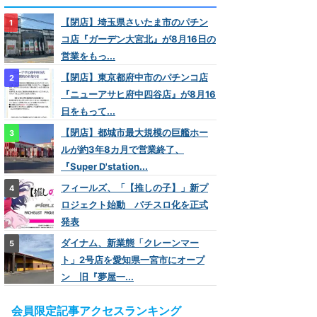
【閉店】埼玉県さいたま市のパチン
コ店『ガーデン大宮北』が8月16日の
営業をもっ...
【閉店】東京都府中市のパチンコ店
『ニューアサヒ府中四谷店』が8月16
日をもって...
【閉店】都城市最大規模の巨艦ホー
ルが約3年8カ月で営業終了、
『Super D'station...
フィールズ、「【推しの子】」新プ
ロジェクト始動 パチスロ化を正式
発表
ダイナム、新業態「クレーンマー
ト」2号店を愛知県一宮市にオープ
ン 旧『夢屋一...
会員限定記事アクセスランキング