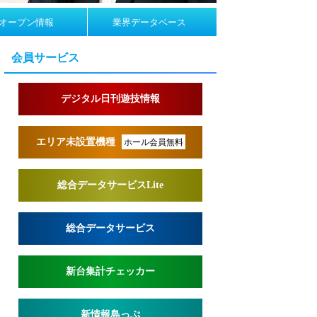
オープン情報
業界データベース
会員サービス
デジタル日刊遊技情報
エリア未設置機種
ホール会員無料
総合データサービスLite
総合データサービス
新台集計チェッカー
新情報島っぷ