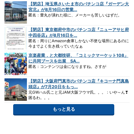
【閉店】埼玉県さいたま市のパチンコ店『ガーデン大
宮北』が8月16日の営業...
匿名：豊丸が潰れた様に、メーカーも苦しいはずだ。
【閉店】東京都府中市のパチンコ店『ニューアサヒ府
中四谷店』が8月16日を...
匿名：周りにAmazon倉庫しかない不便な場所にあるのに
今までよく生き残っていたなぁ
京楽産業．と大都技研、「コミックマーケット108」
に共同ブースを出展 SA...
匿名：コンテンツは金になりますね。さすが
【閉店】大阪府門真市のパチンコ店『キコーナ門真島
頭店』が7月20日をもっ...
元GWハル氏こと元JAM大阪フウマ氏。。。：いや～ん❣
困るわ。。。
もっと見る