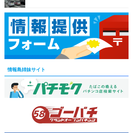
情報島姉妹サイト