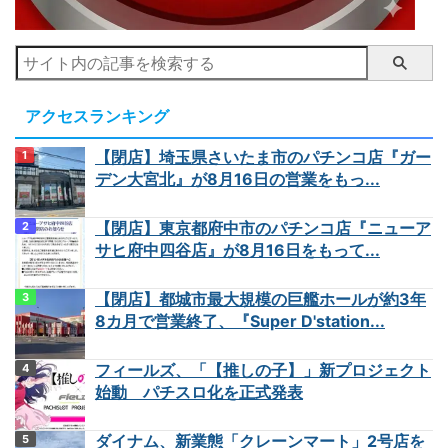
アクセスランキング
【閉店】埼玉県さいたま市のパチンコ店『ガー
デン大宮北』が8月16日の営業をもっ...
【閉店】東京都府中市のパチンコ店『ニューア
サヒ府中四谷店』が8月16日をもって...
【閉店】都城市最大規模の巨艦ホールが約3年
8カ月で営業終了、『Super D'station...
フィールズ、「【推しの子】」新プロジェクト
始動 パチスロ化を正式発表
ダイナム、新業態「クレーンマート」2号店を