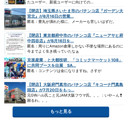
たユーザー、新規ユーザーに向けての...
【閉店】埼玉県さいたま市のパチンコ店『ガーデン大
宮北』が8月16日の営業...
匿名：豊丸が潰れた様に、メーカーも苦しいはずだ。
【閉店】東京都府中市のパチンコ店『ニューアサヒ府
中四谷店』が8月16日を...
匿名：周りにAmazon倉庫しかない不便な場所にあるのに
今までよく生き残っていたなぁ
京楽産業．と大都技研、「コミックマーケット108」
に共同ブースを出展 SA...
匿名：コンテンツは金になりますね。さすが
【閉店】大阪府門真市のパチンコ店『キコーナ門真島
頭店』が7月20日をもっ...
元GWハル氏こと元JAM大阪フウマ氏。。。：いや～ん❣
困るわ。。。
もっと見る