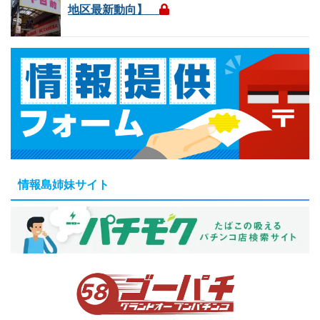
地区最新動向】
情報島姉妹サイト