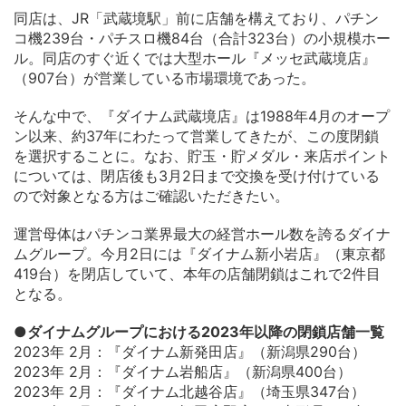
同店は、JR「武蔵境駅」前に店舗を構えており、パチン
コ機239台・パチスロ機84台（合計323台）の小規模ホー
ル。同店のすぐ近くでは大型ホール『メッセ武蔵境店』
（907台）が営業している市場環境であった。
そんな中で、『ダイナム武蔵境店』は1988年4月のオープ
ン以来、約37年にわたって営業してきたが、この度閉鎖
を選択することに。なお、貯玉・貯メダル・来店ポイント
については、閉店後も3月2日まで交換を受け付けている
ので対象となる方はご確認いただきたい。
運営母体はパチンコ業界最大の経営ホール数を誇るダイナ
ムグループ。今月2日には『ダイナム新小岩店』（東京都
419台）を閉店していて、本年の店舗閉鎖はこれで2件目
となる。
●ダイナムグループにおける2023年以降の閉鎖店舗一覧
2023年 2月：『ダイナム新発田店』（新潟県290台）
2023年 2月：『ダイナム岩船店』（新潟県400台）
2023年 2月：『ダイナム北越谷店』（埼玉県347台）