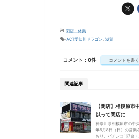
-
閉店・休業
-
ACT愛知川ドラゴン
,
滋賀
コメント：0件
コメントを書
関連記事
【閉店】相模原市
以って閉店に
神奈川県相模原市の中央
年6月8日（日）の営業
おり、パチンコ167台・パ