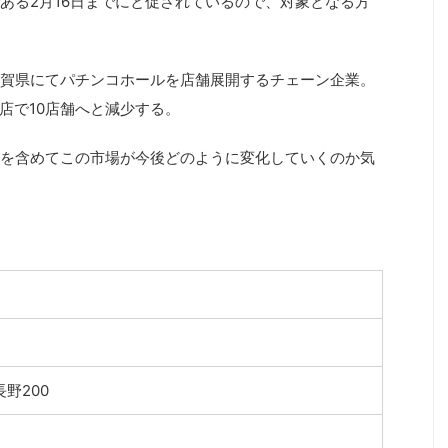
ある2月16日までにと促されているので、対象となる方
賀県にてパチンコホールを店舗展開するチェーン企業。
店で10店舗へと減少する。
を含めてこの市場が今後どのように変化していくのか気
野200