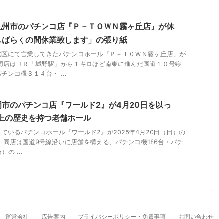
九州市のパチンコ店『Ｐ－ＴＯＷＮ霧ヶ丘店』が休
しばらくの間休業致します」の張り紙
北区にて営業してきたパチンコホール『Ｐ－ＴＯＷＮ霧ヶ丘店』が
 同店はＪＲ「城野駅」から１キロほど南東に進んだ国道１０号線
ンコ機３１４台・ ...
市のパチンコ店『ワールド2』が4月20日を以っ
上の歴史を持つ老舗ホール
ているパチンコホール『ワールド2』が2025年4月20日（日）の
 同店は国道9号線沿いに店舗を構える、パチンコ機186台・パチ
の ...
運営会社
広告案内
プライバシーポリシー・免責事項
お問い合わせ