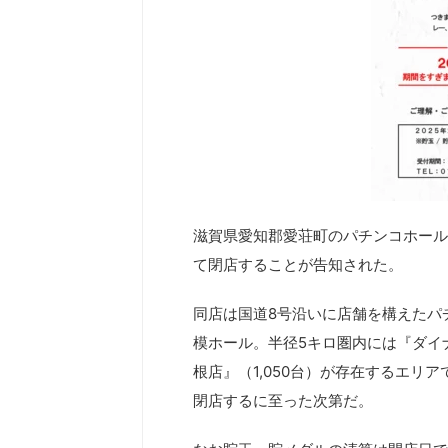
滋賀県愛知郡愛荘町のパチンコホール『
て閉店することが告知された。
同店は国道8号沿いに店舗を構えたパチ
模ホール。半径5キロ圏内には『ダイ
根店』（1,050台）が存在するエリ
閉店するに至った次第だ。