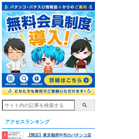
アクセスランキング
【閉店】東京都府中市のパチンコ店