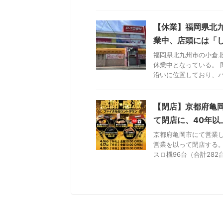
【休業】福岡県北
業中、店頭には「
福岡県北九州市の小倉
休業中となっている。
沿いに位置しており、パチ
【閉店】京都府亀岡
て閉店に、40年以
京都府亀岡市にて営業し
営業を以って閉店する。
スロ機96台（合計282台）