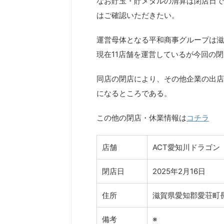
なお貯玉・貯メダルの清算は閉店日で
はご確認いただきたい。
運営母体となる平和商事グループは滋
現在11店舗を運営しているが今回の閉
同店の閉店により、その他企業の出店
になるところである。
この他の閉店・休業情報は
コチラ
店舗
ACT愛知川ドラゴン
閉店日
2025年2月16日
住所
滋賀県愛知郡愛荘町長
備考
※