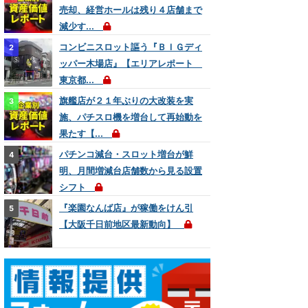
売却、経営ホールは残り４店舗まで
減少す...
コンビニスロット謳う『ＢＩＧディ
ッパー木場店』【エリアレポート
東京都...
旗艦店が２１年ぶりの大改装を実
施、パチスロ機を増台して再始動を
果たす【...
パチンコ減台・スロット増台が鮮
明、月間増減台店舗数から見る設置
シフト
『楽園なんば店』が稼働をけん引
【大阪千日前地区最新動向】