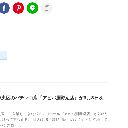
く
中央区のパチンコ店『アビバ淵野辺店』が6月8日を
区にて営業してきたパチンコホール『アビバ淵野辺店』が2025
を以って閉店する。 同店はJR「淵野辺駅」のすぐ近くに立地して
チスロ7 ...