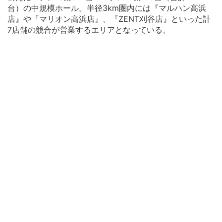
台）の中規模ホール。半径3km圏内には『マルハン高浜
店』や『マリオン高浜店』、『ZENT刈谷店』といった計
7店舗の競合が営業するエリアとなっている、