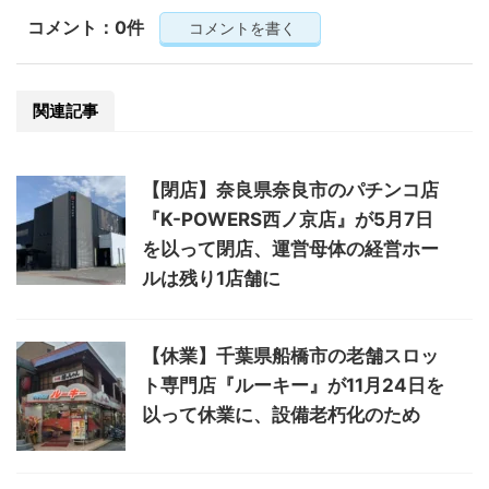
コメント：0件
コメントを書く
関連記事
【閉店】奈良県奈良市のパチンコ店
『K-POWERS西ノ京店』が5月7日
を以って閉店、運営母体の経営ホー
ルは残り1店舗に
【休業】千葉県船橋市の老舗スロッ
ト専門店『ルーキー』が11月24日を
以って休業に、設備老朽化のため