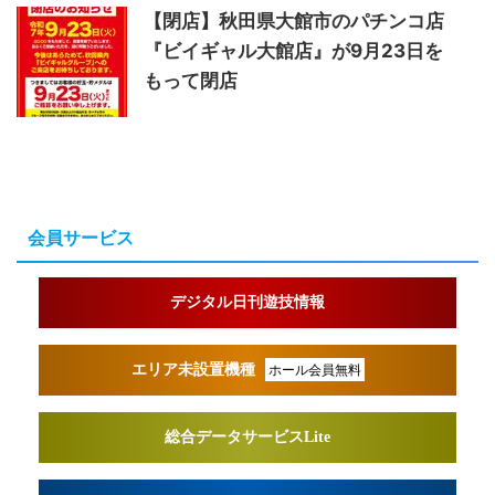
【閉店】秋田県大館市のパチンコ店
『ビイギャル大館店』が9月23日を
もって閉店
会員サービス
デジタル日刊遊技情報
エリア未設置機種
ホール会員無料
総合データサービスLite