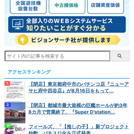
アクセスランキング
【閉店】東京都府中市のパチンコ店『ニューア
サヒ府中四谷店』が8月16日をもって...
【閉店】都城市最大規模の巨艦ホールが約3年
8カ月で営業終了、『Super D'station...
フィールズ、「【推しの子】」新プロジェクト
始動 パチスロ化を正式発表