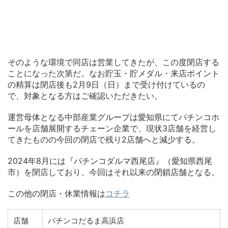
そのような環境で同店は営業してきたが、この度閉店する
ことになった次第だ。なお貯玉・貯メダル・来店ポイント
の精算は閉店後も2月9日（日）まで受け付けているの
で、対象となる方はご確認いただきたい。
運営母体となる中部産業グループは愛知県にてパチンコホ
ールを店舗展開するチェーン企業で、現状3店舗を経営し
てきたものの今回の閉店で残り2店舗へと減少する。
2024年8月には『パチンコダルマ西尾店』（愛知県西尾
市）を閉店しており、今回はそれ以来の閉鎖店舗となる。
この他の閉店・休業情報は
コチラ
店舗
パチンコだるま高浜店