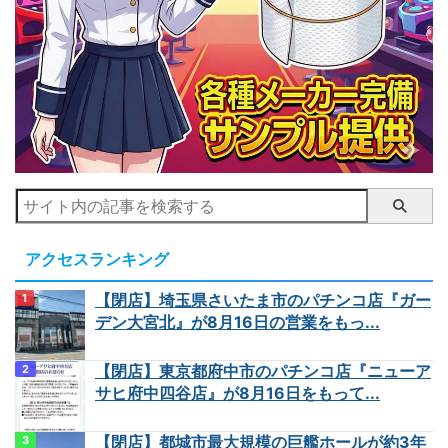
アクセスランキング
【閉店】埼玉県さいたま市のパチンコ店『ガー
デン大宮北』が8月16日の営業をもっ...
【閉店】東京都府中市のパチンコ店『ニューア
サヒ府中四谷店』が8月16日をもって...
【閉店】都城市最大規模の巨艦ホールが約3年