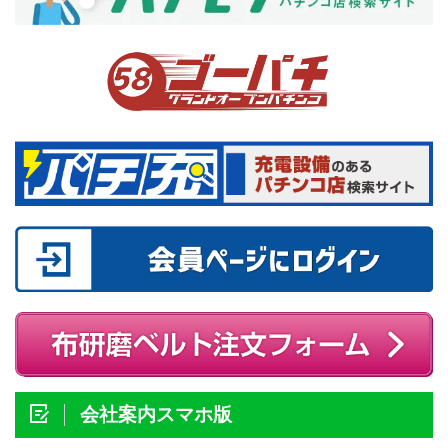
会社案内スマホ版