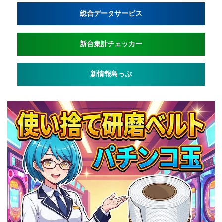
総合データサービス
新台集計チェッカー
新情報島っぷ