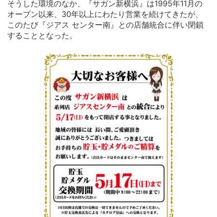
そうした環境のなか、『サガン新横浜』は1995年11月の
オープン以来、30年以上にわたり営業を続けてきたが、
このたび『ジアス センター南』との店舗統合に伴い閉鎖
することとなった。