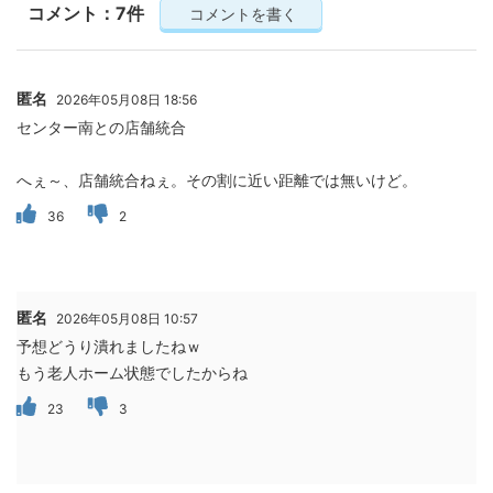
コメント：7件
コメントを書く
匿名
2026年05月08日 18:56
センター南との店舗統合
へぇ～、店舗統合ねぇ。その割に近い距離では無いけど。
36
2
匿名
2026年05月08日 10:57
予想どうり潰れましたねｗ
もう老人ホーム状態でしたからね
23
3