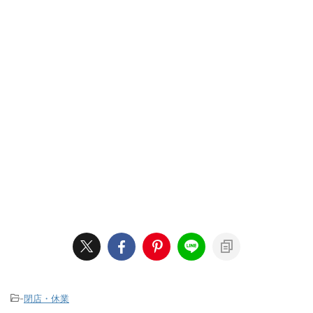
-
閉店・休業