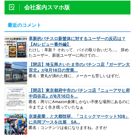
会社案内スマホ版
最近のコメント
革新的パチスロ新筐体に対するユーザーの反応は？
【AIレビュー番外編】
たけし：革新？ それって、パイの取り合いだろ...。 辞め
たユーザー、新規ユーザーに向けての...
【閉店】埼玉県さいたま市のパチンコ店『ガーデン大
宮北』が8月16日の営業...
匿名：豊丸が潰れた様に、メーカーも苦しいはずだ。
【閉店】東京都府中市のパチンコ店『ニューアサヒ府
中四谷店』が8月16日を...
匿名：周りにAmazon倉庫しかない不便な場所にあるのに
今までよく生き残っていたなぁ
京楽産業．と大都技研、「コミックマーケット108」
に共同ブースを出展 SA...
匿名：コンテンツは金になりますね。さすが