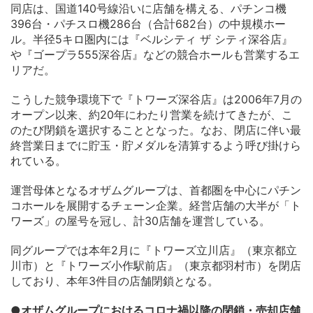
同店は、国道140号線沿いに店舗を構える、パチンコ機
396台・パチスロ機286台（合計682台）の中規模ホー
ル。半径5キロ圏内には『ベルシティ ザ シティ深谷店』
や『ゴープラ555深谷店』などの競合ホールも営業するエ
リアだ。
こうした競争環境下で『トワーズ深谷店』は2006年7月の
オープン以来、約20年にわたり営業を続けてきたが、こ
のたび閉鎖を選択することとなった。なお、閉店に伴い最
終営業日までに貯玉・貯メダルを清算するよう呼び掛けら
れている。
運営母体となるオザムグループは、首都圏を中心にパチン
コホールを展開するチェーン企業。経営店舗の大半が「ト
ワーズ」の屋号を冠し、計30店舗を運営している。
同グループでは本年2月に『トワーズ立川店』（東京都立
川市）と『トワーズ小作駅前店』（東京都羽村市）を閉店
しており、本年3件目の店舗閉鎖となる。
●オザムグループにおけるコロナ禍以降の閉鎖・売却店舗