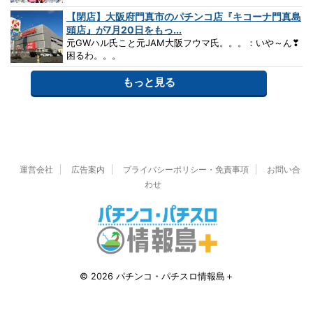
【閉店】大阪府門真市のパチンコ店『キコーナ門真島
頭店』が7月20日をもっ...
元GWハル氏こと元JAM大阪フウマ氏。。。：いや～ん❣
困るわ。。。
もっと見る
運営会社
広告案内
プライバシーポリシー・免責事項
お問い合
わせ
© 2026 パチンコ・パチスロ情報島＋