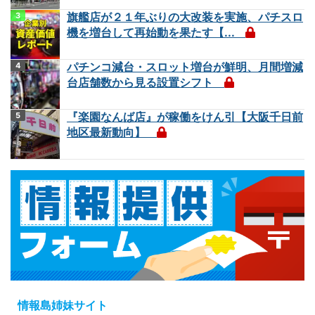
旗艦店が２１年ぶりの大改装を実施、パチスロ
機を増台して再始動を果たす【...
パチンコ減台・スロット増台が鮮明、月間増減
台店舗数から見る設置シフト
『楽園なんば店』が稼働をけん引【大阪千日前
地区最新動向】
情報島姉妹サイト