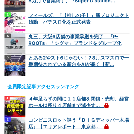
8カ月で営業終了、『Super D'station...
フィールズ、「【推しの子】」新プロジェクト
始動 パチスロ化を正式発表
丸三、大阪6店舗の事業承継を完了 「P-
ROOTs」「シグマ」ブランドをグループ化
とある2やスト6じゃない！？8月スマスロで一
番期待されている新台をAIが暴く【新...
会員限定記事アクセスランキング
４年足らずの間に１１店舗を閉鎖・売却、経営
ホールは残り４店舗まで減少す...
コンビニスロット謳う『ＢＩＧディッパー木場
店』【エリアレポート 東京都...