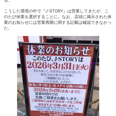
こうした環境の中で『J-STORY』は営業してきたが、こ
のたび休業を選択することに。なお、店頭に掲示された休
業のお知らせには営業再開に関する記載は確認できなかっ
た。