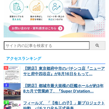
アクセスランキング
【閉店】東京都府中市のパチンコ店『ニューア
サヒ府中四谷店』が8月16日をもって...
【閉店】都城市最大規模の巨艦ホールが約3年
8カ月で営業終了、『Super D'station...
フィールズ、「【推しの子】」新プロジェクト
始動 パチスロ化を正式発表