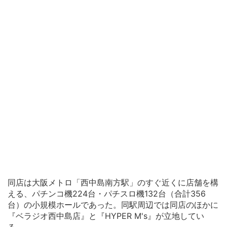
同店は大阪メトロ「西中島南方駅」のすぐ近くに店舗を構
える、パチンコ機224台・パチスロ機132台（合計356
台）の小規模ホールであった。同駅周辺では同店のほかに
『ベラジオ西中島店』と『HYPER M's』が立地してい
る。