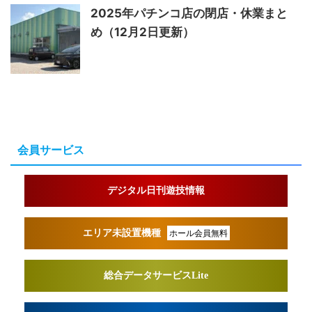
2025年パチンコ店の閉店・休業まと
め（12月2日更新）
会員サービス
デジタル日刊遊技情報
エリア未設置機種
ホール会員無料
総合データサービスLite