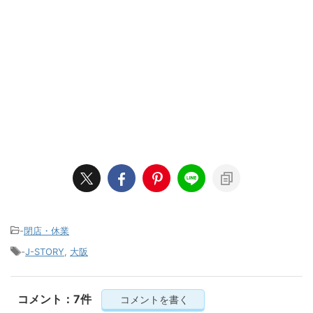
-
閉店・休業
-
J-STORY
,
大阪
コメント：7件
コメントを書く