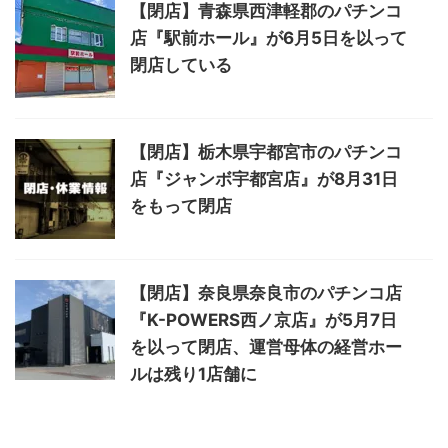
【閉店】青森県西津軽郡のパチンコ
店『駅前ホール』が6月5日を以って
閉店している
【閉店】栃木県宇都宮市のパチンコ
店『ジャンボ宇都宮店』が8月31日
をもって閉店
【閉店】奈良県奈良市のパチンコ店
『K-POWERS西ノ京店』が5月7日
を以って閉店、運営母体の経営ホー
ルは残り1店舗に