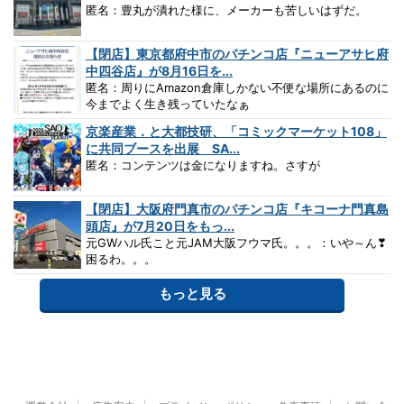
匿名：豊丸が潰れた様に、メーカーも苦しいはずだ。
【閉店】東京都府中市のパチンコ店『ニューアサヒ府
中四谷店』が8月16日を...
匿名：周りにAmazon倉庫しかない不便な場所にあるのに
今までよく生き残っていたなぁ
京楽産業．と大都技研、「コミックマーケット108」
に共同ブースを出展 SA...
匿名：コンテンツは金になりますね。さすが
【閉店】大阪府門真市のパチンコ店『キコーナ門真島
頭店』が7月20日をもっ...
元GWハル氏こと元JAM大阪フウマ氏。。。：いや～ん❣
困るわ。。。
もっと見る