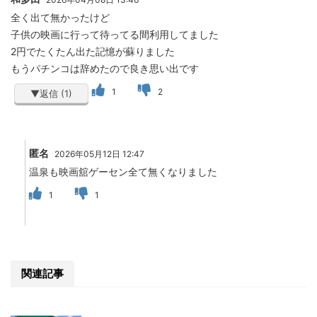
全く出て無かったけど
子供の映画に行って待ってる間利用してました
2円でたくたん出た記憶が蘇りました
もうパチンコは辞めたので良き思い出です
1
2
▼返信 (1)
匿名
2026年05月12日 12:47
温泉も映画舘ゲーセン全て無くなりました
1
1
関連記事