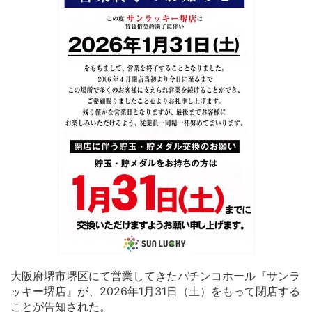
大阪府堺市堺区にて営業してきたパチンコホール『サンラ
ッキー堺店』が、2026年1月31日（土）をもって閉店する
ことが告知された。