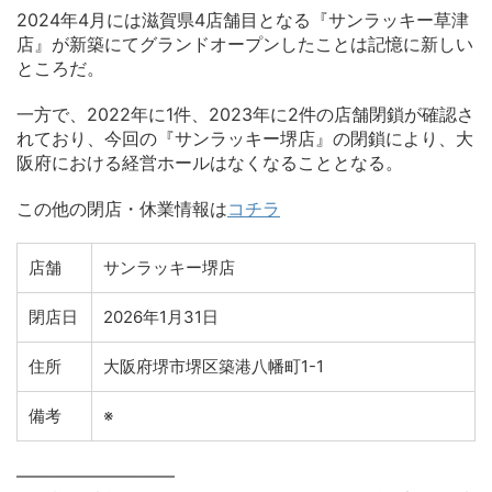
2024年4月には滋賀県4店舗目となる『サンラッキー草津
店』が新築にてグランドオープンしたことは記憶に新しい
ところだ。
一方で、2022年に1件、2023年に2件の店舗閉鎖が確認さ
れており、今回の『サンラッキー堺店』の閉鎖により、大
阪府における経営ホールはなくなることとなる。
この他の閉店・休業情報は
コチラ
店舗
サンラッキー堺店
閉店日
2026年1月31日
住所
大阪府堺市堺区築港八幡町1-1
備考
※
—————————