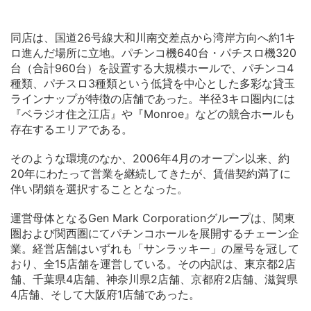
同店は、国道26号線大和川南交差点から湾岸方向へ約1キ
ロ進んだ場所に立地。パチンコ機640台・パチスロ機320
台（合計960台）を設置する大規模ホールで、パチンコ4
種類、パチスロ3種類という低貸を中心とした多彩な貸玉
ラインナップが特徴の店舗であった。半径3キロ圏内には
『ベラジオ住之江店』や『Monroe』などの競合ホールも
存在するエリアである。
そのような環境のなか、2006年4月のオープン以来、約
20年にわたって営業を継続してきたが、賃借契約満了に
伴い閉鎖を選択することとなった。
運営母体となるGen Mark Corporationグループは、関東
圏および関西圏にてパチンコホールを展開するチェーン企
業。経営店舗はいずれも「サンラッキー」の屋号を冠して
おり、全15店舗を運営している。その内訳は、東京都2店
舗、千葉県4店舗、神奈川県2店舗、京都府2店舗、滋賀県
4店舗、そして大阪府1店舗であった。