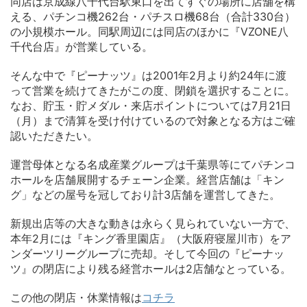
同店は京成線八千代台駅東口を出てすぐの場所に店舗を構
える、パチンコ機262台・パチスロ機68台（合計330台）
の小規模ホール。同駅周辺には同店のほかに『VZONE八
千代台店』が営業している。
そんな中で『ピーナッツ』は2001年2月より約24年に渡
って営業を続けてきたがこの度、閉鎖を選択することに。
なお、貯玉・貯メダル・来店ポイントについては7月21日
（月）まで清算を受け付けているので対象となる方はご確
認いただきたい。
運営母体となる名成産業グループは千葉県等にてパチンコ
ホールを店舗展開するチェーン企業。経営店舗は「キン
グ」などの屋号を冠しており計3店舗を運営してきた。
新規出店等の大きな動きは永らく見られていない一方で、
本年2月には『キング香里園店』（大阪府寝屋川市）をア
ンダーツリーグループに売却。そして今回の『ピーナッ
ツ』の閉店により残る経営ホールは2店舗なとっている。
この他の閉店・休業情報は
コチラ