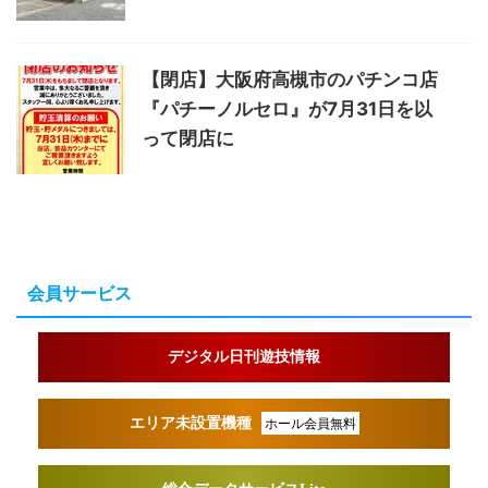
【閉店】大阪府高槻市のパチンコ店
『パチーノルセロ』が7月31日を以
って閉店に
会員サービス
デジタル日刊遊技情報
エリア未設置機種
ホール会員無料