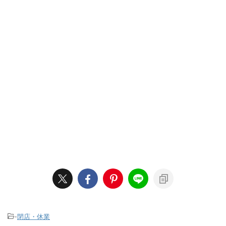
-
閉店・休業