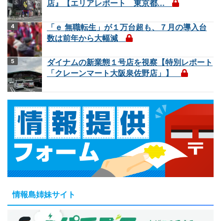
店』【エリアレポート 東京都...
「ｅ 無職転生」が１万台超も、７月の導入台
数は前年から大幅減
ダイナムの新業態１号店を視察【特別レポート
「クレーンマート大阪泉佐野店」】
情報島姉妹サイト