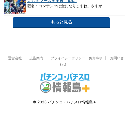
に共同ブースを出展 SA...
匿名：コンテンツは金になりますね。さすが
もっと見る
運営会社
広告案内
プライバシーポリシー・免責事項
お問い合
わせ
© 2026 パチンコ・パチスロ情報島＋