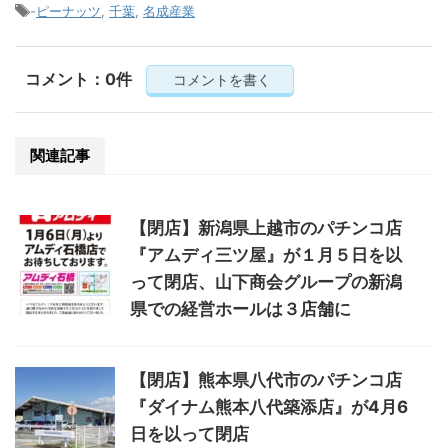
-
ピーナッツ
,
千葉
,
名成産業
コメント：0件
コメントを書く
関連記事
【閉店】新潟県上越市のパチンコ店
『アムディ三ツ屋』が１月５日を以
って閉店、山下商会グループの新潟
県での経営ホールは３店舗に
【閉店】熊本県八代市のパチンコ店
『ダイナム熊本八代築添店』が4月6
日を以って閉店